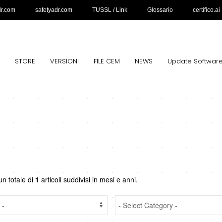
dr.com
safetyadr.com
TUSSL / Link
Glossario
certifico.ai
STORE
VERSIONI
FILE CEM
NEWS
Update Softwar
un totale di
1
articoli suddivisi in mesi e anni.