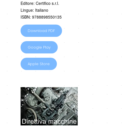
Editore: Certifico s.r.l.
Lingue: Italiano
ISBN: 9788898550135
Download PDF
Google Play
Apple Store