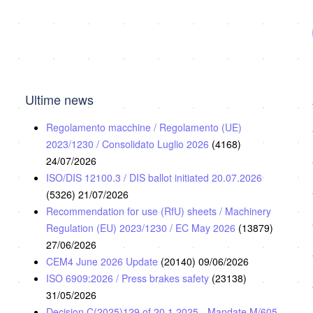
Ultime news
Regolamento macchine / Regolamento (UE)
2023/1230 / Consolidato Luglio 2026
(4168)
24/07/2026
ISO/DIS 12100.3 / DIS ballot initiated 20.07.2026
(5326)
21/07/2026
Recommendation for use (RfU) sheets / Machinery
Regulation (EU) 2023/1230 / EC May 2026
(13879)
27/06/2026
CEM4 June 2026 Update
(20140)
09/06/2026
ISO 6909:2026 / Press brakes safety
(23138)
31/05/2026
Decision C(2025)129 of 20.1.2025 - Mandate M/605