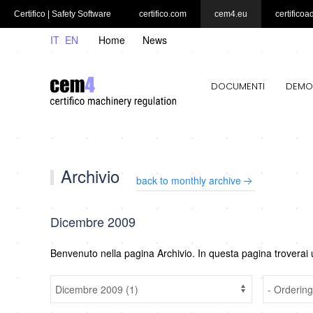
Certifico | Safety Software
certifico.com
cem4.eu
certificoa
IT
EN
Home
News
DOCUMENTI
DEMO
Archivio
back to monthly archive
Dicembre 2009
Benvenuto nella pagina Archivio. In questa pagina troverai 