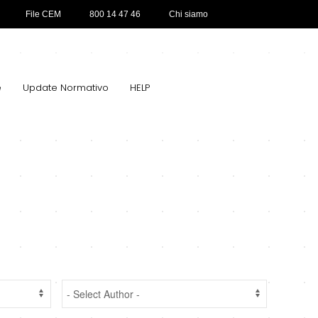
File CEM
800 14 47 46
Chi siamo
e
Update Normativo
HELP