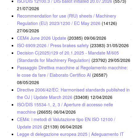
ISO/DIS 12100.3 / DIS ballot initiated 20.07.2026
(5573)
21/07/2026
Recommendation for use (RfU) sheets / Machinery
Regulation (EU) 2023/1230 / EC May 2026
(14126)
27/06/2026
CEM4 June 2026 Update
(20385)
09/06/2026
ISO 6909:2026 / Press brakes safety
(23383)
31/05/2026
Decision C(2025)129 of 20.1.2025 - Mandate M/605
(Standards for Machinery Regulation)
(23792)
29/05/2026
Passaggio Direttiva macchine al Regolamento macchine:
le cose da fare / Elaborato Certifico AI
(26587)
08/05/2026
Directive 2006/42/EC: Harmonised standards published in
the OJ | Update March 2026
(33408)
12/04/2026
ISO/DIS 15534-1, 2, 3 / Aperture di accesso nelle
macchine
(26655)
06/04/2026
CEM4: i metodi di Valutazione tipo EN ISO 12100 /
Update 2026
(21139)
06/04/2026
Legge di delegazione europea 2025 | Adeguamento IT