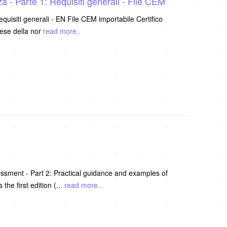
- Parte 1: Requisiti generali - File CEM
isiti generali - EN File CEM importabile Certifico
lese della nor
read more..
ssment - Part 2: Practical guidance and examples of
he first edition (
...
read more..