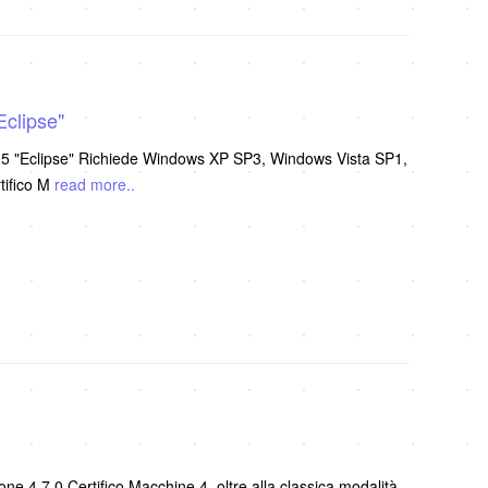
Eclipse"
2015 "Eclipse" Richiede Windows XP SP3, Windows Vista SP1,
tifico M
read more..
ne 4.7.0 Certifico Macchine 4, oltre alla classica modalità