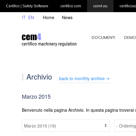
Certifico | Safety Software
certifico.com
cem4.eu
certificoa
IT
EN
Home
News
DOCUMENTI
DEMO
Archivio
back to monthly archive
Marzo 2015
Benvenuto nella pagina Archivio. In questa pagina troverai 