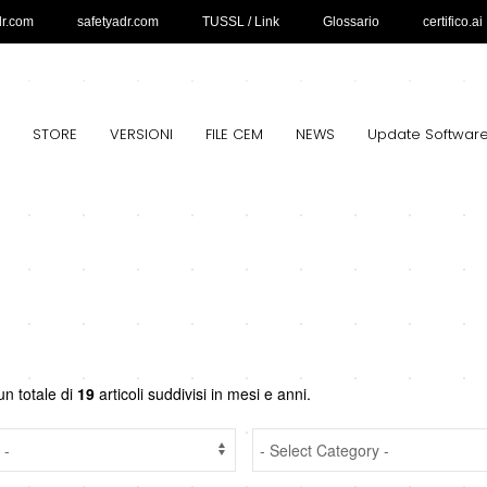
dr.com
safetyadr.com
TUSSL / Link
Glossario
certifico.ai
STORE
VERSIONI
FILE CEM
NEWS
Update Softwar
un totale di
19
articoli suddivisi in mesi e anni.