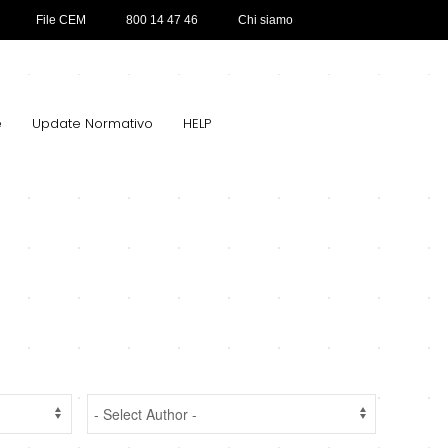
File CEM
800 14 47 46
Chi siamo
e
Update Normativo
HELP