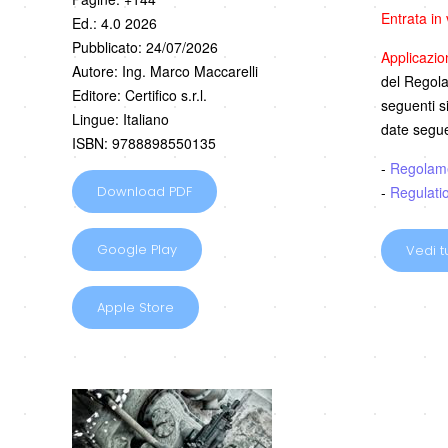
Entrata in
Ed.: 4.0 2026
Pubblicato: 24/07/2026
Applicazi
Autore: Ing. Marco Maccarelli
del Regolam
Editore: Certifico s.r.l.
seguenti s
Lingue: Italiano
date segue
ISBN: 9788898550135
-
Regolam
-
Regulati
Download PDF
Google Play
Vedi tu
Apple Store