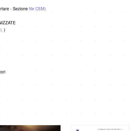
ortare - Sezione
file CEM)
ONIZZATE
l.
)
ori