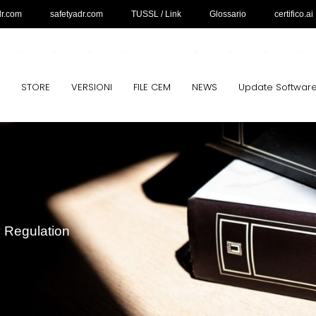
dr.com
safetyadr.com
TUSSL / Link
Glossario
certifico.ai
STORE
VERSIONI
FILE CEM
NEWS
Update Softwar
y Regulation