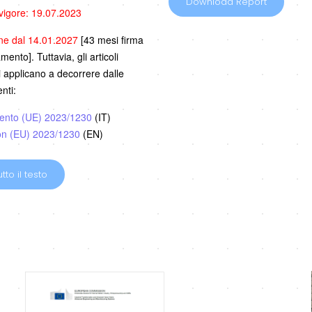
Download Report
 vigore: 19.07.2023
one dal 14.01.2027
[43 mesi firma
ento]. Tuttavia, gli articoli
i applicano a decorrere dalle
nti:
ento (UE) 2023/1230
(IT)
on (EU) 2023/1230
(EN)
tto il testo