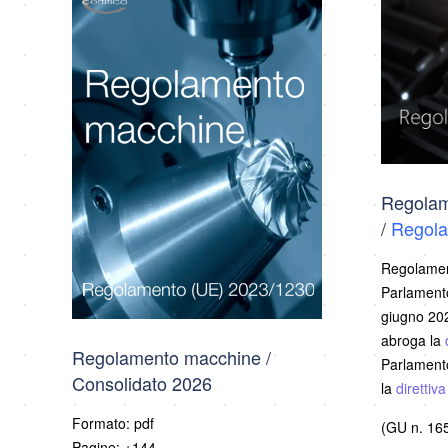
Regolam
/
Regola
Regolamen
Parlamento
giugno 202
abroga la
Regolamento macchine /
Parlamento
Consolidato 2026
la
direttiv
Formato: pdf
(GU n. 165
Pagine: +144