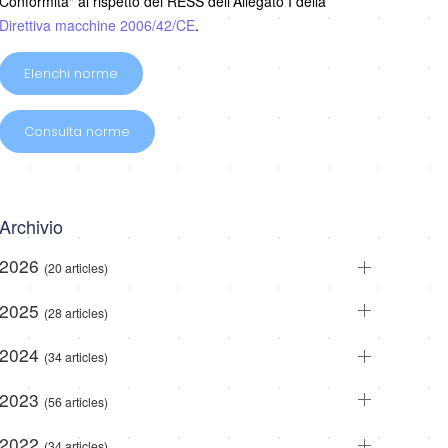
Conformità" al rispetto dei RESS dell'Allegato I della
Direttiva macchine 2006/42/CE
.
Elenchi norme
Consulta norme
Archivio
2026
(20 articles)
2025
(28 articles)
2024
(34 articles)
2023
(56 articles)
2022
(34 articles)