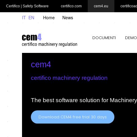
Certifico | Safety Software
certifico.com
cem4.eu
certificoa
IT
EN
Home
News
DOCUMENTI
DEMO
cem4
certifico machinery regulation
The best software solution for Machiner
Download CEM4 free trial 30 days