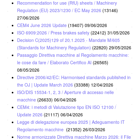
Recommendation for use (RfU) sheets / Machinery
Regulation (EU) 2023/1230 / EC May 2026
(13146)
27/06/2026
CEM4 June 2026 Update
(19407)
09/06/2026
ISO 6909:2026 / Press brakes safety
(22412)
31/05/2026
Decision C(2025)129 of 20.1.2025 - Mandate M/605
(Standards for Machinery Regulation)
(22820)
29/05/2026
Passaggio Direttiva macchine al Regolamento macchine:
le cose da fare / Elaborato Certifico AI
(26565)
08/05/2026
Directive 2006/42/EC: Harmonised standards published in
the OJ | Update March 2026
(33388)
12/04/2026
ISO/DIS 15534-1, 2, 3 / Aperture di accesso nelle
macchine
(26633)
06/04/2026
CEM4: i metodi di Valutazione tipo EN ISO 12100 /
Update 2026
(21117)
06/04/2026
Legge di delegazione europea 2025 | Adeguamento IT
Regolamento macchine
(21352)
26/03/2026
Norme armonizzate Direttiva macchine Marzo 2026: il File