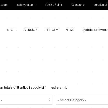
dr.com
safetyadr.com
TUSSL / Link
Glossario
certifico.ai
STORE
VERSIONI
FILE CEM
NEWS
Update Softwar
un totale di
5
articoli suddivisi in mesi e anni.