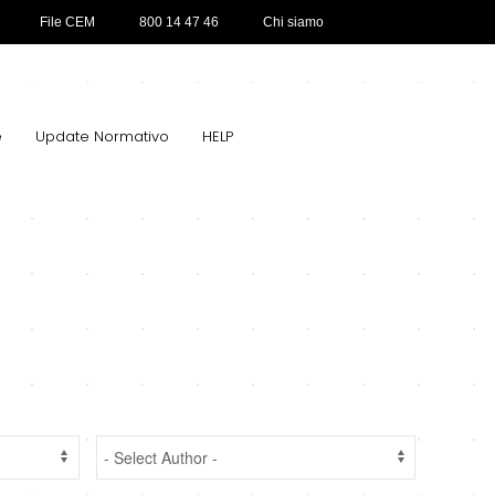
File CEM
800 14 47 46
Chi siamo
e
Update Normativo
HELP