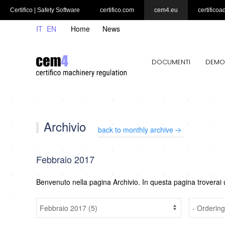
Certifico | Safety Software
certifico.com
cem4.eu
certificoa
IT
EN
Home
News
DOCUMENTI
DEMO
Archivio
back to monthly archive
Febbraio 2017
Benvenuto nella pagina Archivio. In questa pagina troverai 