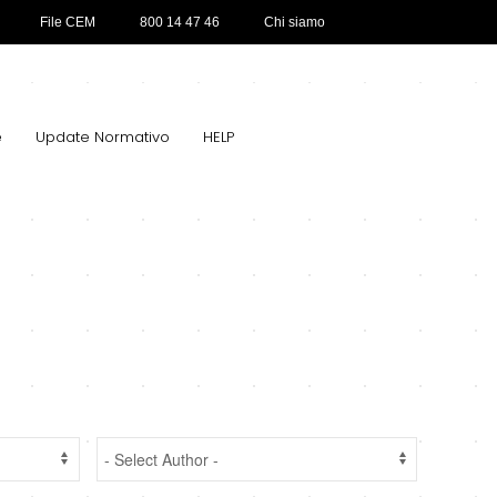
File CEM
800 14 47 46
Chi siamo
e
Update Normativo
HELP