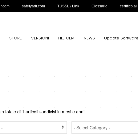
dr.com
safetyadr.com
TUSSL / Link
Glossario
certifico.ai
STORE
VERSIONI
FILE CEM
NEWS
Update Softwar
un totale di
1
articoli suddivisi in mesi e anni.