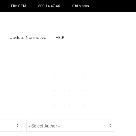
File CEM
800 14 47 46
Chi siamo
e
Update Normativo
HELP