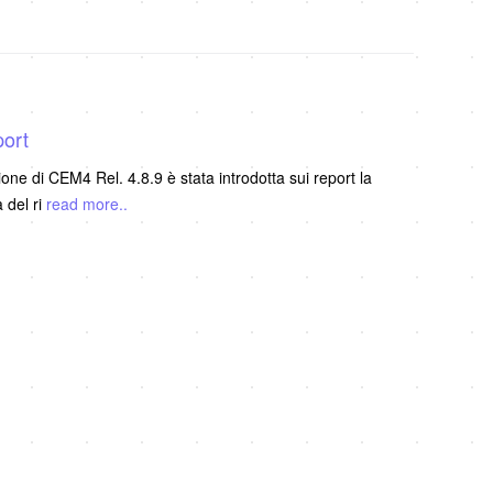
port
ne di CEM4 Rel. 4.8.9 è stata introdotta sui report la
 del ri
read more..