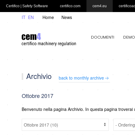
Certifico | Safety Software
certifico.com
cem4.eu
certificoa
IT
EN
Home
News
DOCUMENTI
DEMO
Archivio
back to monthly archive
Ottobre 2017
Benvenuto nella pagina Archivio. In questa pagina troverai 