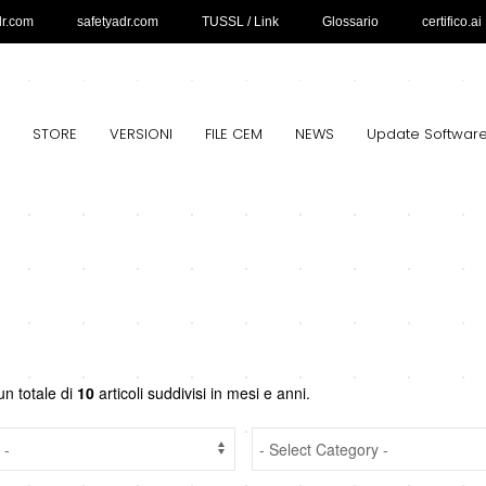
dr.com
safetyadr.com
TUSSL / Link
Glossario
certifico.ai
STORE
VERSIONI
FILE CEM
NEWS
Update Softwar
un totale di
10
articoli suddivisi in mesi e anni.