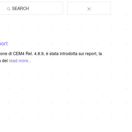
SEARCH
port
ne di CEM4 Rel. 4.8.9, è stata introdotta sui report, la
a del
read more..