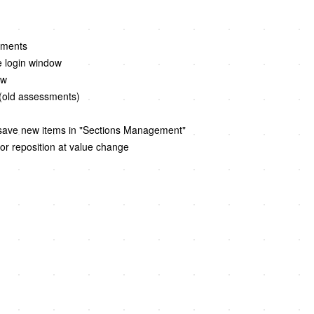
ements
e login window
ow
 (old assessments)
o save new items in "Sections Management"
tor reposition at value change