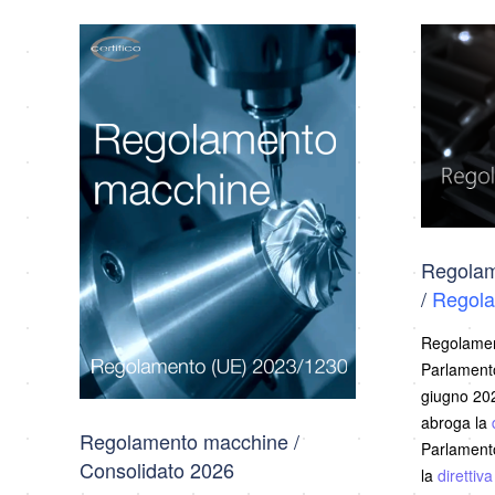
Regolam
/
Regola
Regolamen
Parlamento
giugno 202
abroga la
Regolamento macchine /
Parlamento
Consolidato 2026
la
direttiv