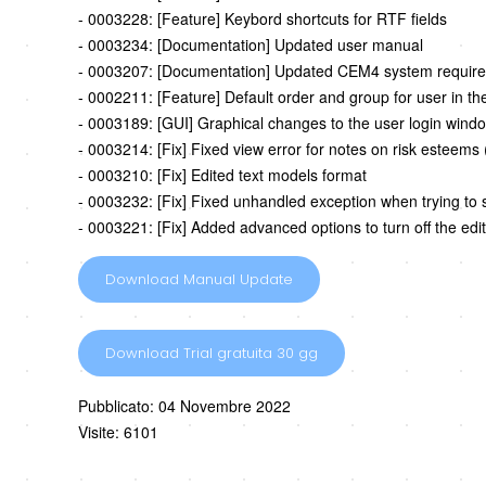
- 0003228: [Feature] Keybord shortcuts for RTF fields
- 0003234: [Documentation] Updated user manual
- 0003207: [Documentation] Updated CEM4 system requir
- 0002211: [Feature] Default order and group for user in th
- 0003189: [GUI] Graphical changes to the user login wind
- 0003214: [Fix] Fixed view error for notes on risk esteems
- 0003210: [Fix] Edited text models format
- 0003232: [Fix] Fixed unhandled exception when trying t
- 0003221: [Fix] Added advanced options to turn off the edi
Download Manual Update
Download Trial gratuita 30 gg
Pubblicato: 04 Novembre 2022
Visite: 6101