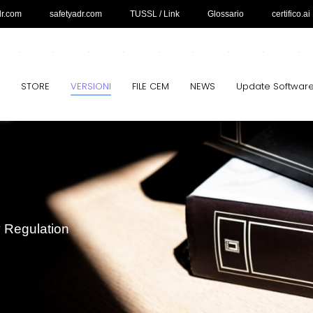
dr.com
safetyadr.com
TUSSL / Link
Glossario
certifico.ai
STORE
VERSIONI
FILE CEM
NEWS
Update Softwar
y Regulation