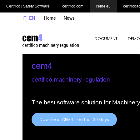
Certifico | Safety Software
certifico.com
cem4.eu
certificoa
IT
EN
Home
News
DOCUMENTI
DEMO
cem4
certifico machinery regulation
The best software solution for Machiner
Download CEM4 free trial 30 days