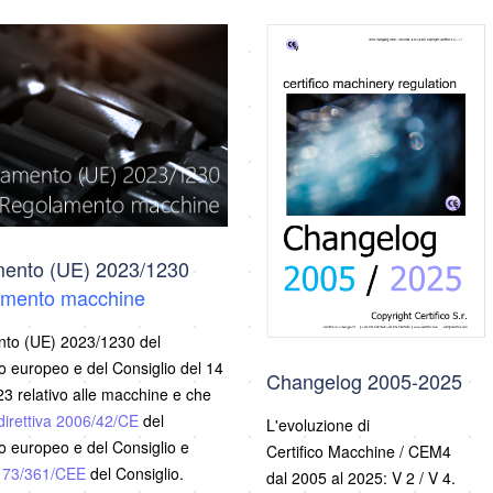
ento (UE) 2023/1230
mento macchine
to (UE) 2023/1230 del
 europeo e del Consiglio del 14
Changelog 2005-2025
3 relativo alle macchine e che
direttiva 2006/42/CE
del
L'evoluzione di
 europeo e del Consiglio e
Certifico Macchine / CEM4
a 73/361/CEE
del Consiglio.
dal 2005 al 2025: V 2 / V 4.