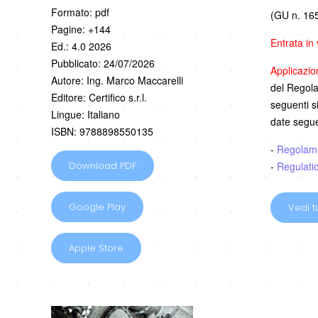
Formato: pdf
(GU n. 165
Pagine: +144
Entrata in
Ed.: 4.0 2026
Pubblicato: 24/07/2026
Applicazi
Autore: Ing. Marco Maccarelli
del Regolam
Editore: Certifico s.r.l.
seguenti s
Lingue: Italiano
date segue
ISBN: 9788898550135
-
Regolam
-
Regulati
Download PDF
Google Play
Vedi tu
Apple Store