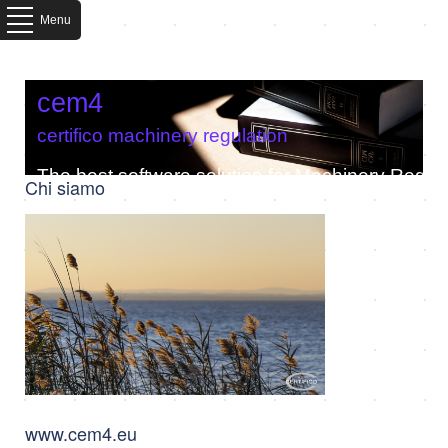
Menu
cem4
certifico machinery regulation
The best software solution for Machinery Regula
Chi siamo
www.cem4.eu