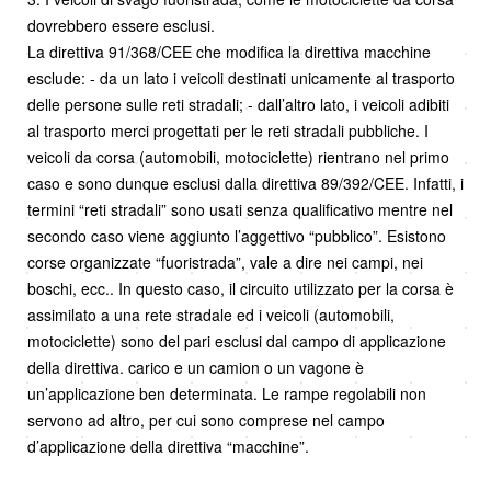
dovrebbero essere esclusi.
La direttiva 91/368/CEE che modifica la direttiva macchine
esclude: - da un lato i veicoli destinati unicamente al trasporto
delle persone sulle reti stradali; - dall’altro lato, i veicoli adibiti
al trasporto merci progettati per le reti stradali pubbliche. I
veicoli da corsa (automobili, motociclette) rientrano nel primo
caso e sono dunque esclusi dalla direttiva 89/392/CEE. Infatti, i
termini “reti stradali” sono usati senza qualificativo mentre nel
secondo caso viene aggiunto l’aggettivo “pubblico”. Esistono
corse organizzate “fuoristrada”, vale a dire nei campi, nei
boschi, ecc.. In questo caso, il circuito utilizzato per la corsa è
assimilato a una rete stradale ed i veicoli (automobili,
motociclette) sono del pari esclusi dal campo di applicazione
della direttiva. carico e un camion o un vagone è
un’applicazione ben determinata. Le rampe regolabili non
servono ad altro, per cui sono comprese nel campo
d’applicazione della direttiva “macchine”.