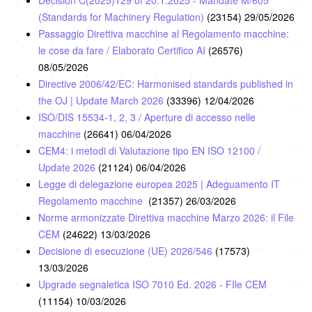
Decision C(2025)129 of 20.1.2025 - Mandate M/605
(Standards for Machinery Regulation)
(23154)
29/05/2026
Passaggio Direttiva macchine al Regolamento macchine:
le cose da fare / Elaborato Certifico AI
(26576)
08/05/2026
Directive 2006/42/EC: Harmonised standards published in
the OJ | Update March 2026
(33396)
12/04/2026
ISO/DIS 15534-1, 2, 3 / Aperture di accesso nelle
macchine
(26641)
06/04/2026
CEM4: i metodi di Valutazione tipo EN ISO 12100 /
Update 2026
(21124)
06/04/2026
Legge di delegazione europea 2025 | Adeguamento IT
Regolamento macchine
(21357)
26/03/2026
Norme armonizzate Direttiva macchine Marzo 2026: il File
CEM
(24622)
13/03/2026
Decisione di esecuzione (UE) 2026/546
(17573)
13/03/2026
Upgrade segnaletica ISO 7010 Ed. 2026 - FIle CEM
(11154)
10/03/2026