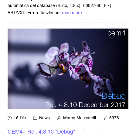
automatica del database (4.7.x, 4.8.x)- 0002709: [Fix]
AR1/VX1: Errore funzionam
read more..
16 Dic
News
Marco Maccarelli
6978
CEM4 | Rel. 4.8.10 ''Debug''