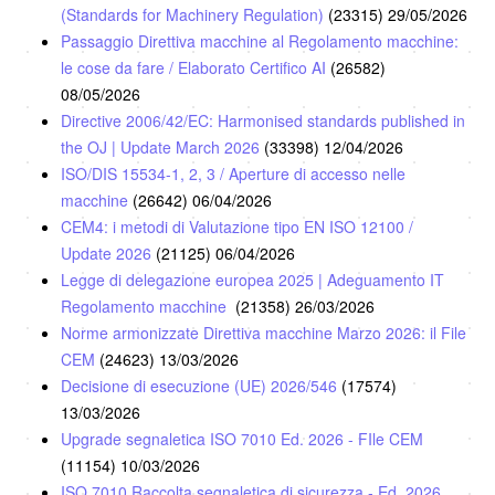
(Standards for Machinery Regulation)
(23315)
29/05/2026
Passaggio Direttiva macchine al Regolamento macchine:
le cose da fare / Elaborato Certifico AI
(26582)
08/05/2026
Directive 2006/42/EC: Harmonised standards published in
the OJ | Update March 2026
(33398)
12/04/2026
ISO/DIS 15534-1, 2, 3 / Aperture di accesso nelle
macchine
(26642)
06/04/2026
CEM4: i metodi di Valutazione tipo EN ISO 12100 /
Update 2026
(21125)
06/04/2026
Legge di delegazione europea 2025 | Adeguamento IT
Regolamento macchine
(21358)
26/03/2026
Norme armonizzate Direttiva macchine Marzo 2026: il File
CEM
(24623)
13/03/2026
Decisione di esecuzione (UE) 2026/546
(17574)
13/03/2026
Upgrade segnaletica ISO 7010 Ed. 2026 - FIle CEM
(11154)
10/03/2026
ISO 7010 Raccolta segnaletica di sicurezza - Ed. 2026