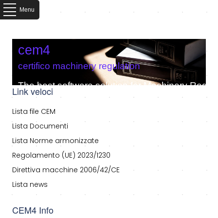
Menu
cem4
certifico machinery regulation
The best software solution for Machinery Regula
Link veloci
Lista file CEM
Lista Documenti
Lista Norme armonizzate
Regolamento (UE) 2023/1230
Direttiva macchine 2006/42/CE
Lista news
CEM4 Info