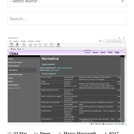
22 Mar
News
Marco Maccarelli
9247