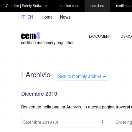
Certifico | Safety Software
certifico.com
cem4.eu
certificoa
IT
EN
Home
News
DOCUMENTI
DEMO
Archivio
back to monthly archive
Dicembre 2019
Benvenuto nella pagina Archivio. In questa pagina troverai 