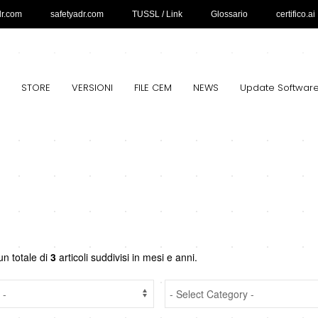
dr.com
safetyadr.com
TUSSL / Link
Glossario
certifico.ai
STORE
VERSIONI
FILE CEM
NEWS
Update Softwar
un totale di
3
articoli suddivisi in mesi e anni.