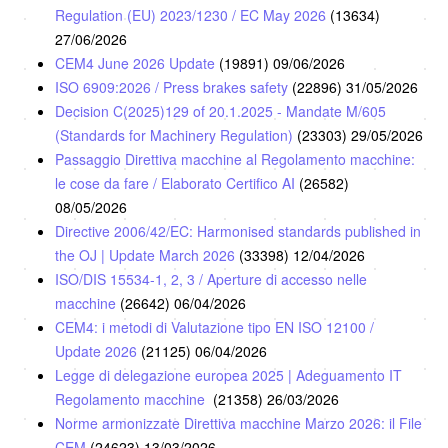
Regulation (EU) 2023/1230 / EC May 2026
(13634)
27/06/2026
CEM4 June 2026 Update
(19891)
09/06/2026
ISO 6909:2026 / Press brakes safety
(22896)
31/05/2026
Decision C(2025)129 of 20.1.2025 - Mandate M/605
(Standards for Machinery Regulation)
(23303)
29/05/2026
Passaggio Direttiva macchine al Regolamento macchine:
le cose da fare / Elaborato Certifico AI
(26582)
08/05/2026
Directive 2006/42/EC: Harmonised standards published in
the OJ | Update March 2026
(33398)
12/04/2026
ISO/DIS 15534-1, 2, 3 / Aperture di accesso nelle
macchine
(26642)
06/04/2026
CEM4: i metodi di Valutazione tipo EN ISO 12100 /
Update 2026
(21125)
06/04/2026
Legge di delegazione europea 2025 | Adeguamento IT
Regolamento macchine
(21358)
26/03/2026
Norme armonizzate Direttiva macchine Marzo 2026: il File
CEM
(24623)
13/03/2026