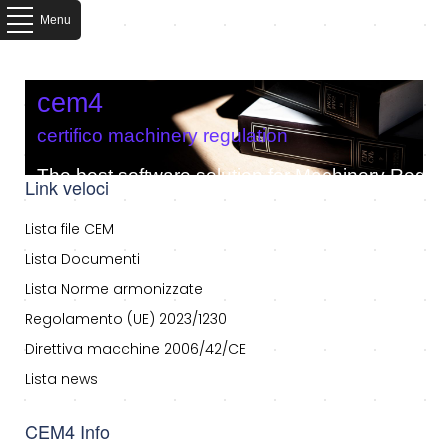
Menu
cem4
certifico machinery regulation
The best software solution for Machinery Regula
Link veloci
Lista file CEM
Lista Documenti
Lista Norme armonizzate
Regolamento (UE) 2023/1230
Direttiva macchine 2006/42/CE
Lista news
CEM4 Info