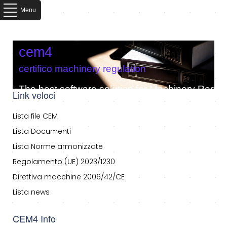
Menu
cem4
certifico machinery regulation
The best software solution for Machinery Regula
Link veloci
Lista file CEM
Lista Documenti
Lista Norme armonizzate
Regolamento (UE) 2023/1230
Direttiva macchine 2006/42/CE
Lista news
CEM4 Info