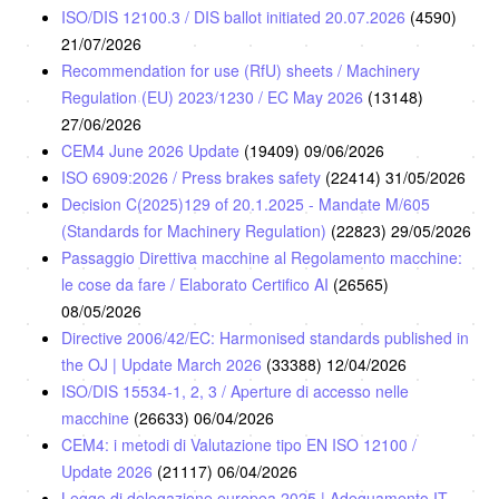
ISO/DIS 12100.3 / DIS ballot initiated 20.07.2026
(4590)
21/07/2026
Recommendation for use (RfU) sheets / Machinery
Regulation (EU) 2023/1230 / EC May 2026
(13148)
27/06/2026
CEM4 June 2026 Update
(19409)
09/06/2026
ISO 6909:2026 / Press brakes safety
(22414)
31/05/2026
Decision C(2025)129 of 20.1.2025 - Mandate M/605
(Standards for Machinery Regulation)
(22823)
29/05/2026
Passaggio Direttiva macchine al Regolamento macchine:
le cose da fare / Elaborato Certifico AI
(26565)
08/05/2026
Directive 2006/42/EC: Harmonised standards published in
the OJ | Update March 2026
(33388)
12/04/2026
ISO/DIS 15534-1, 2, 3 / Aperture di accesso nelle
macchine
(26633)
06/04/2026
CEM4: i metodi di Valutazione tipo EN ISO 12100 /
Update 2026
(21117)
06/04/2026
Legge di delegazione europea 2025 | Adeguamento IT