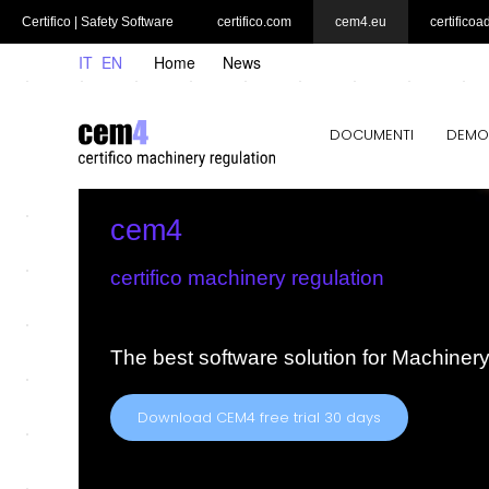
Certifico | Safety Software
certifico.com
cem4.eu
certificoa
IT
EN
Home
News
DOCUMENTI
DEMO
cem4
certifico machinery regulation
The best software solution for Machiner
Download CEM4 free trial 30 days