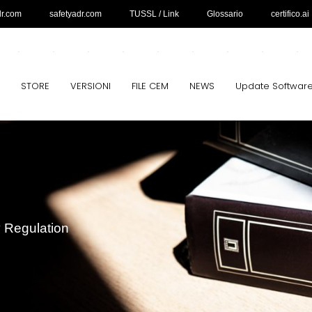
dr.com
safetyadr.com
TUSSL / Link
Glossario
certifico.ai
STORE
VERSIONI
FILE CEM
NEWS
Update Softwar
y Regulation