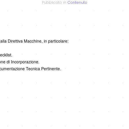
Pubblicato in
Contenuto
la Direttiva Macchine, in particolare:
cklist.
one di Incorporazione.
ocumentazione Tecnica Pertinente.