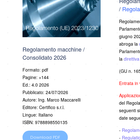
Regolam
/
Regola
Regolamen
Parlamento
giugno 202
abroga la
Regolamento macchine /
Parlamento
Consolidato 2026
la
direttiv
Formato: pdf
(GU n. 165
Pagine: +144
Entrata in
Ed.: 4.0 2026
Pubblicato: 24/07/2026
Applicazi
Autore: Ing. Marco Maccarelli
del Regolam
Editore: Certifico s.r.l.
seguenti s
Lingue: Italiano
date segue
ISBN: 9788898550135
-
Regolam
-
Regulati
Download PDF