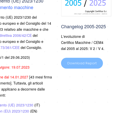
ento (UE) 2023/1230
mento macchine
to (UE) 2023/1230 del
 europeo e del Consiglio del 14
Changelog 2005-2025
3 relativo alle macchine e che
direttiva 2006/42/CE
del
L'evoluzione di
 europeo e del Consiglio e
Certifico Macchine / CEM4
a 73/361/CEE
del Consiglio.
dal 2005 al 2025: V 2 / V 4.
/1 del 29.06.2023)
Download Report
 vigore: 19.07.2023
one dal 14.01.2027
[43 mesi firma
ento]. Tuttavia, gli articoli
i applicano a decorrere dalle
nti:
ento (UE) 2023/1230
(IT)
on (EU) 2023/1230
(EN)