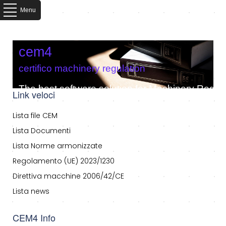
Menu
cem4
certifico machinery regulation
The best software solution for Machinery Regula
Link veloci
Lista file CEM
Lista Documenti
Lista Norme armonizzate
Regolamento (UE) 2023/1230
Direttiva macchine 2006/42/CE
Lista news
CEM4 Info