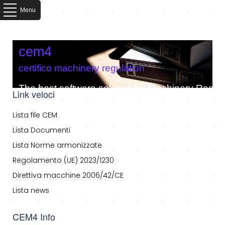
Menu
cem4
certifico machinery regulation
The best software solution for Machinery Regula
Link veloci
Lista file CEM
Lista Documenti
Lista Norme armonizzate
Regolamento (UE) 2023/1230
Direttiva macchine 2006/42/CE
Lista news
CEM4 Info