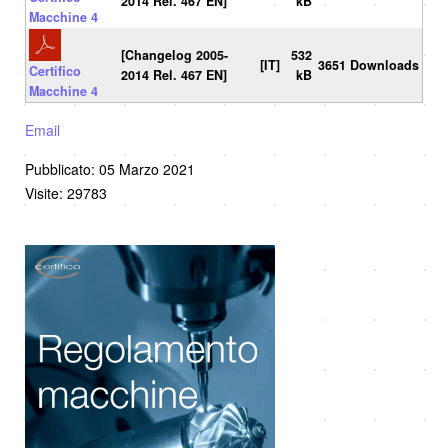
2014 Rel. 467 EN]
kB
Macchine 4
[Changelog 2005-
532
[IT]
3651 Downloads
Certifico
2014 Rel. 467 EN]
kB
Macchine 4
Email
Pubblicato: 05 Marzo 2021
Visite: 29783