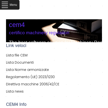
Menu
cem4
certifico machinery regulation
The best software solution for Machinery Regula
Link veloci
Lista file CEM
Lista Documenti
Lista Norme armonizzate
Regolamento (UE) 2023/1230
Direttiva macchine 2006/42/CE
Lista news
CEM4 Info