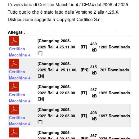
L'evoluzione di Certifico Macchine 4 / CEM4 dal 2005 al 2025:
Tutto quello che è stato fatto dalla Versione 2 alla 4.25.X.
Distribuzione soggetta a Copyright Certifico S.r.l.
Allegati:
[Changelog 2005-
439
2025 Rel. 4.25.11.00
[IT]
1205 Downloads
Certifico
kB
IT]
Macchine 4
[Changelog 2005-
315
2025 Rel. 4..25.11.00
[EN]
767 Downloads
Certifico
kB
EN]
Macchine 4
[Changelog 2005-
257
2022 Rel. 4.22.05.00
[IT]
1925 Downloads
Certifico
kB
EN]
Macchine 4
[Changelog 2005-
408
2022 Rel. 4.22.05.00
[IT]
1697 Downloads
Certifico
kB
IT]
Macchine 4
[Changelog 2005-
367
2020 Rel. 4.20.12.00
[EN]
2276 Downloads