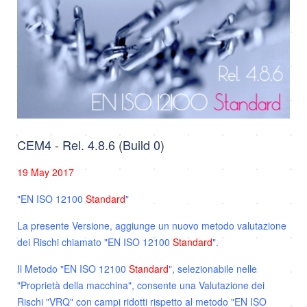
CEM4 - Rel. 4.8.6 (Build 0)
19 May 2017
"EN ISO 12100
Standard
"
La presente Versione, aggiunge un nuovo metodo valutazione
dei Rischi chiamato "EN ISO 12100
Standard
".
Il Metodo "EN ISO 12100
Standard
", selezionabile nelle
"Proprietà della macchina", consente una
Valutazione dei
Rischi "VRQ" con campi ridotti rispetto al metodo "EN ISO