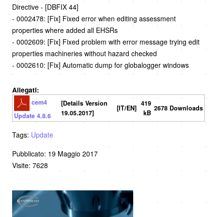
Directive - [DBFIX 44]
- 0002478: [Fix] Fixed error when editing assessment
properties where added all EHSRs
- 0002609: [Fix] Fixed problem with error message trying edit
properties machineries without hazard checked
- 0002610: [Fix] Automatic dump for globalogger windows
Allegati:
cem4
[Details Version
419
[IT/EN]
2678 Downloads
19.05.2017]
kB
Update 4.8.6
Tags:
Update
Pubblicato: 19 Maggio 2017
Visite: 7628