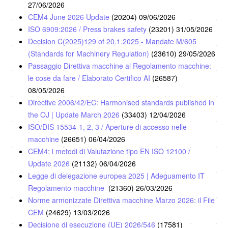
27/06/2026
CEM4 June 2026 Update
(20204)
09/06/2026
ISO 6909:2026 / Press brakes safety
(23201)
31/05/2026
Decision C(2025)129 of 20.1.2025 - Mandate M/605
(Standards for Machinery Regulation)
(23610)
29/05/2026
Passaggio Direttiva macchine al Regolamento macchine:
le cose da fare / Elaborato Certifico AI
(26587)
08/05/2026
Directive 2006/42/EC: Harmonised standards published in
the OJ | Update March 2026
(33403)
12/04/2026
ISO/DIS 15534-1, 2, 3 / Aperture di accesso nelle
macchine
(26651)
06/04/2026
CEM4: i metodi di Valutazione tipo EN ISO 12100 /
Update 2026
(21132)
06/04/2026
Legge di delegazione europea 2025 | Adeguamento IT
Regolamento macchine
(21360)
26/03/2026
Norme armonizzate Direttiva macchine Marzo 2026: il File
CEM
(24629)
13/03/2026
Decisione di esecuzione (UE) 2026/546
(17581)