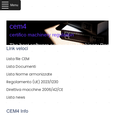
Menu
cem4
certifico machinery regulation
The best software solution for Machinery Regula
Link veloci
Lista file CEM
Lista Documenti
Lista Norme armonizzate
Regolamento (UE) 2023/1230
Direttiva macchine 2006/42/CE
Lista news
CEM4 Info