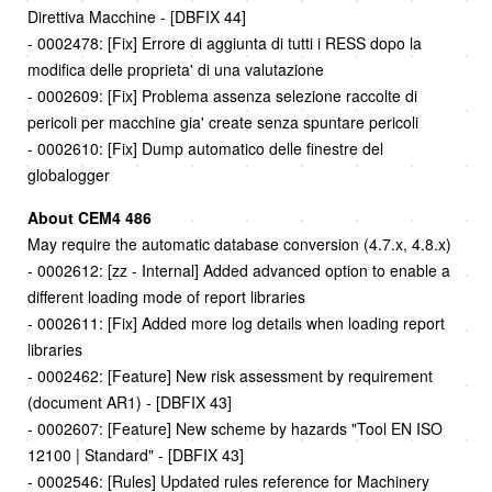
Direttiva Macchine - [DBFIX 44]
- 0002478: [Fix] Errore di aggiunta di tutti i RESS dopo la
modifica delle proprieta' di una valutazione
- 0002609: [Fix] Problema assenza selezione raccolte di
pericoli per macchine gia' create senza spuntare pericoli
- 0002610: [Fix] Dump automatico delle finestre del
globalogger
About CEM4 486
May require the automatic database conversion (4.7.x, 4.8.x)
- 0002612: [zz - Internal] Added advanced option to enable a
different loading mode of report libraries
- 0002611: [Fix] Added more log details when loading report
libraries
- 0002462: [Feature] New risk assessment by requirement
(document AR1) - [DBFIX 43]
- 0002607: [Feature] New scheme by hazards "Tool EN ISO
12100 | Standard" - [DBFIX 43]
- 0002546: [Rules] Updated rules reference for Machinery