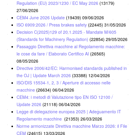
Regulation (EU) 2023/1230 / EC May 2026
(13179)
27/06/2026
CEM4 June 2026 Update
(19439)
09/06/2026
ISO 6909:2026 / Press brakes safety
(22445)
31/05/2026
Decision C(2025)129 of 20.1.2025 - Mandate M/605
(Standards for Machinery Regulation)
(22854)
29/05/2026
Passaggio Direttiva macchine al Regolamento macchine:
le cose da fare / Elaborato Certifico AI
(26565)
08/05/2026
Directive 2006/42/EC: Harmonised standards published in
the OJ | Update March 2026
(33388)
12/04/2026
ISO/DIS 15534-1, 2, 3 / Aperture di accesso nelle
macchine
(26634)
06/04/2026
CEM4: i metodi di Valutazione tipo EN ISO 12100 /
Update 2026
(21118)
06/04/2026
Legge di delegazione europea 2025 | Adeguamento IT
Regolamento macchine
(21353)
26/03/2026
Norme armonizzate Direttiva macchine Marzo 2026: il File
CEM
(24615)
13/03/2026