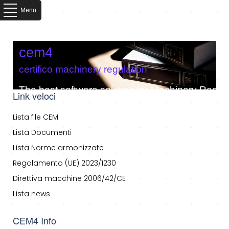
Menu
cem4
certifico machinery regulation
The best software solution for Machinery Regula
Link veloci
Lista file CEM
Lista Documenti
Lista Norme armonizzate
Regolamento (UE) 2023/1230
Direttiva macchine 2006/42/CE
Lista news
CEM4 Info