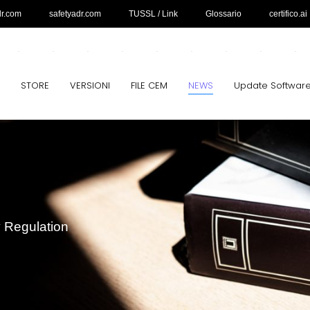
dr.com
safetyadr.com
TUSSL / Link
Glossario
certifico.ai
STORE
VERSIONI
FILE CEM
NEWS
Update Softwar
y Regulation