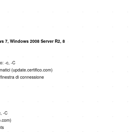
s 7, Windows 2008 Server R2, 8
o: -c, -C
atici (update.certifico.com)
finestra di connessione
, -C
o.com)
ts