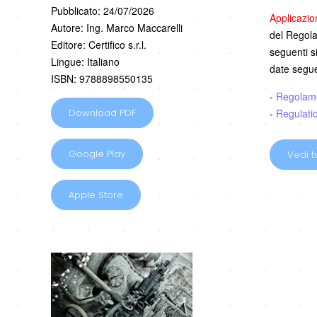
Pubblicato: 24/07/2026
Applicazi
Autore: Ing. Marco Maccarelli
del Regolam
Editore: Certifico s.r.l.
seguenti s
Lingue: Italiano
date segue
ISBN: 9788898550135
-
Regolam
-
Regulati
Download PDF
Google Play
Vedi tu
Apple Store