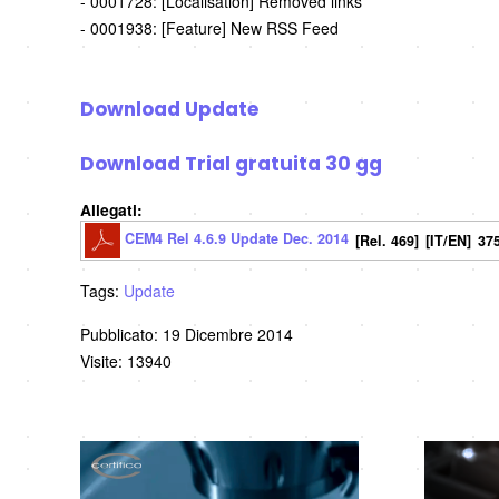
- 0001728: [Localisation] Removed links
- 0001938: [Feature] New RSS Feed
Download Update
Download Trial gratuita 30 gg
Allegati:
CEM4 Rel 4.6.9 Update Dec. 2014
[Rel. 469]
[IT/EN]
37
Tags:
Update
Pubblicato: 19 Dicembre 2014
Visite: 13940