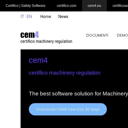
Certifico | Safety Software
certifico.com
cem4.eu
certificoa
IT
EN
Home
News
DOCUMENTI
DEMO
cem4
certifico machinery regulation
The best software solution for Machiner
Download CEM4 free trial 30 days