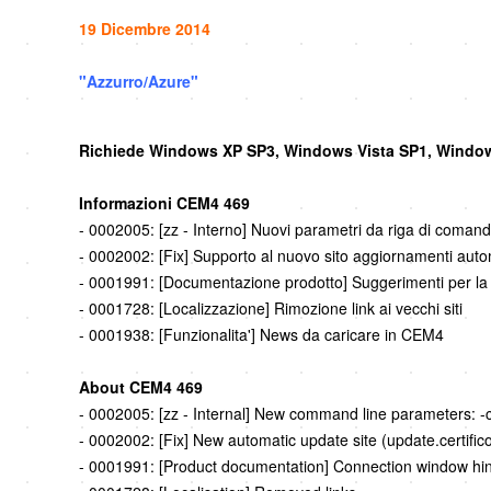
19 Dicembre 2014
"Azzurro/Azure"
Richiede Windows XP SP3, Windows Vista SP1, Window
Informazioni CEM4 469
- 0002005: [zz - Interno] Nuovi parametri da riga di comand
- 0002002: [Fix] Supporto al nuovo sito aggiornamenti autom
- 0001991: [Documentazione prodotto] Suggerimenti per la 
- 0001728: [Localizzazione] Rimozione link ai vecchi siti
- 0001938: [Funzionalita'] News da caricare in CEM4
About CEM4 469
- 0002005: [zz - Internal] New command line parameters: -c
- 0002002: [Fix] New automatic update site (update.certific
- 0001991: [Product documentation] Connection window hin