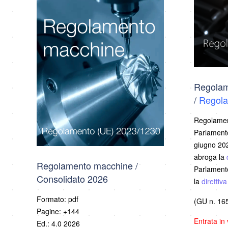
Regolam
/
Regola
Regolamen
Parlamento
giugno 202
abroga la
Regolamento macchine /
Parlamento
Consolidato 2026
la
direttiv
Formato: pdf
(GU n. 165
Pagine: +144
Entrata in
Ed.: 4.0 2026