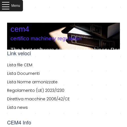
Menu
cem4
certifico machinery regulation
The best software solution for Machinery Regula
Link veloci
Lista file CEM
Lista Documenti
Lista Norme armonizzate
Regolamento (UE) 2023/1230
Direttiva macchine 2006/42/CE
Lista news
CEM4 Info