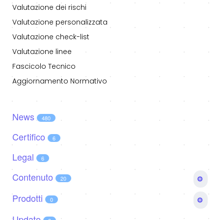
Valutazione dei rischi
Valutazione personalizzata
Valutazione check-list
Valutazione linee
Fascicolo Tecnico
Aggiornamento Normativo
News
480
Certifico
6
Legal
6
Contenuto
20
Video
Prodotti
2
0
Costruisci
File CEM
Update
5