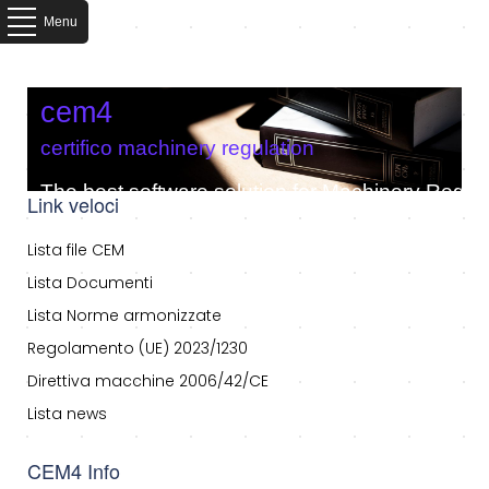
Menu
cem4
certifico machinery regulation
The best software solution for Machinery Regula
Link veloci
Lista file CEM
Lista Documenti
Lista Norme armonizzate
Regolamento (UE) 2023/1230
Direttiva macchine 2006/42/CE
Lista news
CEM4 Info