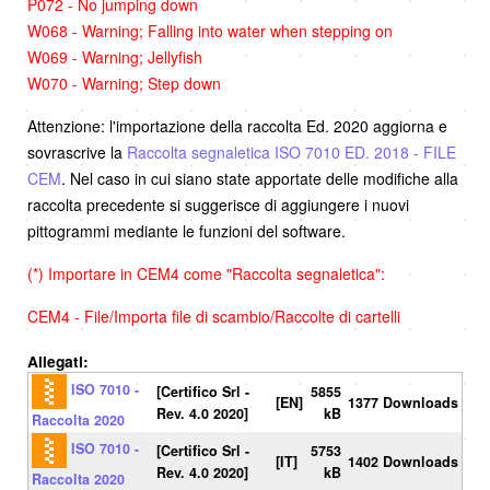
P072 - No jumping down
W068 - Warning; Falling into water when stepping on
W069 - Warning; Jellyfish
W070 - Warning; Step down
Attenzione: l'importazione della raccolta Ed. 2020 aggiorna e
sovrascrive la
Raccolta segnaletica ISO 7010 ED. 2018 - FILE
CEM
. Nel caso in cui siano state apportate delle modifiche alla
raccolta precedente si suggerisce di aggiungere i nuovi
pittogrammi mediante le funzioni del software.
(*) Importare in CEM4 come "Raccolta segnaletica":
CEM4 - File/Importa file di scambio/Raccolte di cartelli
Allegati:
ISO 7010 -
[Certifico Srl -
5855
[EN]
1377 Downloads
Rev. 4.0 2020]
kB
Raccolta 2020
ISO 7010 -
[Certifico Srl -
5753
[IT]
1402 Downloads
Rev. 4.0 2020]
kB
Raccolta 2020