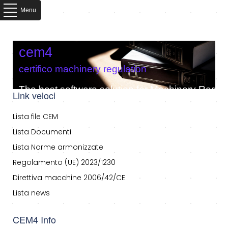
Menu
cem4
certifico machinery regulation
The best software solution for Machinery Regula
Link veloci
Lista file CEM
Lista Documenti
Lista Norme armonizzate
Regolamento (UE) 2023/1230
Direttiva macchine 2006/42/CE
Lista news
CEM4 Info