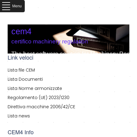
Menu
cem4
certifico machinery regulation
The best software solution for Machinery Regula
Link veloci
Lista file CEM
Lista Documenti
Lista Norme armonizzate
Regolamento (UE) 2023/1230
Direttiva macchine 2006/42/CE
Lista news
CEM4 Info