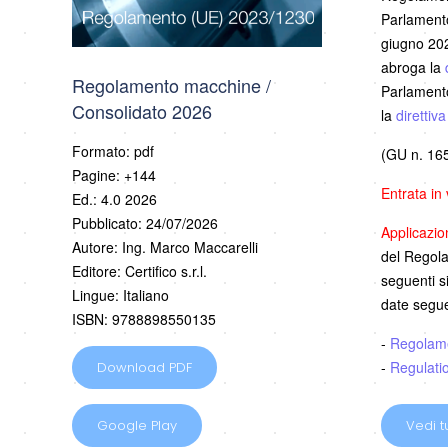
Parlamento
giugno 202
abroga la
Regolamento macchine /
Parlamento
Consolidato 2026
la
direttiv
Formato: pdf
(GU n. 165
Pagine: +144
Entrata in
Ed.: 4.0 2026
Pubblicato: 24/07/2026
Applicazi
Autore: Ing. Marco Maccarelli
del Regolam
Editore: Certifico s.r.l.
seguenti s
Lingue: Italiano
date segue
ISBN: 9788898550135
-
Regolam
-
Regulati
Download PDF
Google Play
Vedi tu