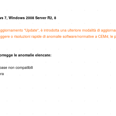
s 7, Windows 2008 Server R2, 8
 aggiornamento "Update", è introdotta una ulteriore modalità di aggiorn
leggere o risoluzioni rapide di anomalie software/normative a CEM4; l
corregge le anomalie elencate:
base non compatibili
ura