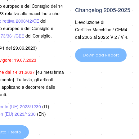
 europeo e del Consiglio del 14
Changelog 2005-2025
3 relativo alle macchine e che
direttiva 2006/42/CE
del
L'evoluzione di
 europeo e del Consiglio e
Certifico Macchine / CEM4
a 73/361/CEE
del Consiglio.
dal 2005 al 2025: V 2 / V 4.
/1 del 29.06.2023)
Download Report
 vigore: 19.07.2023
one dal 14.01.2027
[43 mesi firma
ento]. Tuttavia, gli articoli
i applicano a decorrere dalle
nti:
ento (UE) 2023/1230
(IT)
on (EU) 2023/1230
(EN)
tto il testo