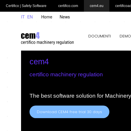
Certifico | Safety Software
certifico.com
cem4.eu
certificoa
IT
EN
Home
News
DOCUMENTI
DEMO
cem4
certifico machinery regulation
The best software solution for Machiner
Download CEM4 free trial 30 days