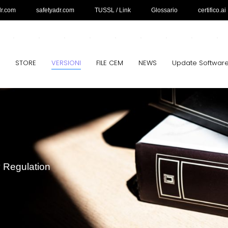
dr.com
safetyadr.com
TUSSL / Link
Glossario
certifico.ai
STORE
VERSIONI
FILE CEM
NEWS
Update Softwar
y Regulation