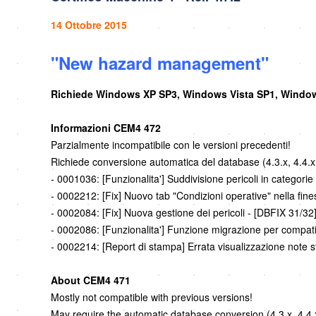
14 Ottobre 2015
"New hazard management"
Richiede Windows XP SP3, Windows Vista SP1, Windows
Informazioni CEM4 472
Parzialmente incompatibile con le versioni precedenti!
Richiede conversione automatica del database (4.3.x, 4.4.x, 
- 0001036: [Funzionalita'] Suddivisione pericoli in categorie
- 0002212: [Fix] Nuovo tab "Condizioni operative" nella fin
- 0002084: [Fix] Nuova gestione dei pericoli - [DBFIX 31/32
- 0002086: [Funzionalita'] Funzione migrazione per compatib
- 0002214: [Report di stampa] Errata visualizzazione note sti
About CEM4 471
Mostly not compatible with previous versions!
May require the automatic database conversion (4.3.x, 4.4.x,