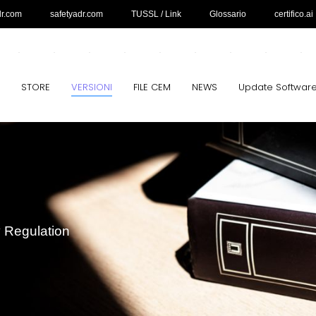
dr.com
safetyadr.com
TUSSL / Link
Glossario
certifico.ai
STORE
VERSIONI
FILE CEM
NEWS
Update Softwar
y Regulation