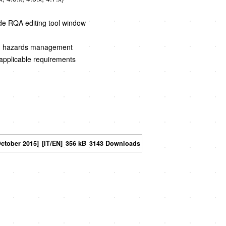
ide RQA editing tool window
]
 old hazards management
 applicable requirements
October 2015]
[IT/EN]
356 kB
3143 Downloads