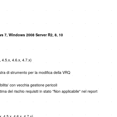
 7, Windows 2008 Server R2, 8, 10
4.5.x, 4.6.x, 4.7.x)
estra di strumento per la modifica della VRQ
]
ilita' con vecchia gestione pericoli
ma del rischio requisiti in stato "Non applicabile" nel report
 4.5.x, 4.6.x, 4.7.x)