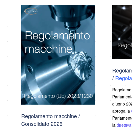
Regolam
/
Regola
Regolamen
Parlamento
giugno 202
abroga la
Regolamento macchine /
Parlamento
Consolidato 2026
la
direttiv