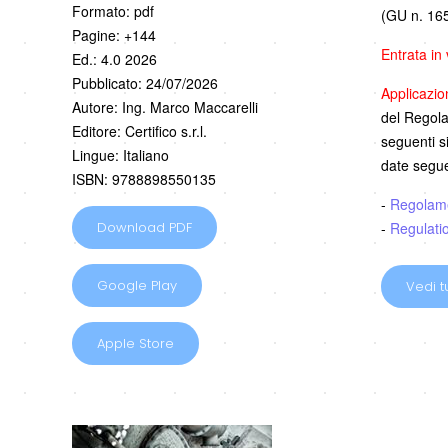
Formato: pdf
(GU n. 165
Pagine: +144
Entrata in
Ed.: 4.0 2026
Pubblicato: 24/07/2026
Applicazi
Autore: Ing. Marco Maccarelli
del Regolam
Editore: Certifico s.r.l.
seguenti s
Lingue: Italiano
date segue
ISBN: 9788898550135
-
Regolam
-
Regulati
Download PDF
Google Play
Vedi tu
Apple Store