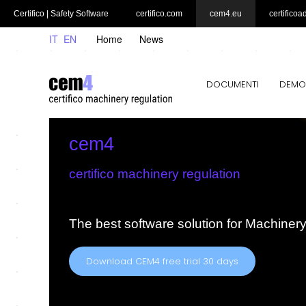
Certifico | Safety Software
certifico.com
cem4.eu
certificoa
IT
EN
Home
News
DOCUMENTI
DEMO
cem4
certifico machinery regulation
The best software solution for Machiner
Download CEM4 free trial 30 days