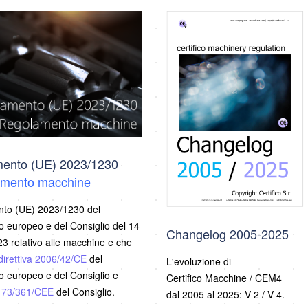
ento (UE) 2023/1230
mento macchine
to (UE) 2023/1230 del
 europeo e del Consiglio del 14
Changelog 2005-2025
3 relativo alle macchine e che
direttiva 2006/42/CE
del
L'evoluzione di
 europeo e del Consiglio e
Certifico Macchine / CEM4
a 73/361/CEE
del Consiglio.
dal 2005 al 2025: V 2 / V 4.