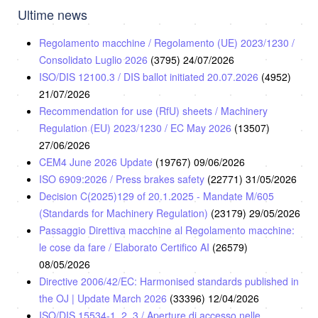
Ultime news
Regolamento macchine / Regolamento (UE) 2023/1230 /
Consolidato Luglio 2026
(3795)
24/07/2026
ISO/DIS 12100.3 / DIS ballot initiated 20.07.2026
(4952)
21/07/2026
Recommendation for use (RfU) sheets / Machinery
Regulation (EU) 2023/1230 / EC May 2026
(13507)
27/06/2026
CEM4 June 2026 Update
(19767)
09/06/2026
ISO 6909:2026 / Press brakes safety
(22771)
31/05/2026
Decision C(2025)129 of 20.1.2025 - Mandate M/605
(Standards for Machinery Regulation)
(23179)
29/05/2026
Passaggio Direttiva macchine al Regolamento macchine:
le cose da fare / Elaborato Certifico AI
(26579)
08/05/2026
Directive 2006/42/EC: Harmonised standards published in
the OJ | Update March 2026
(33396)
12/04/2026
ISO/DIS 15534-1, 2, 3 / Aperture di accesso nelle