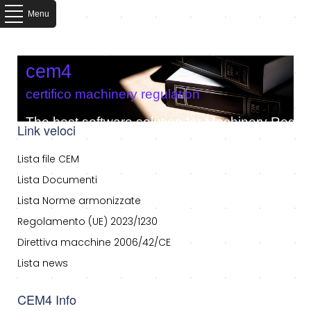
Menu
cem4
certifico machinery regulation
The best software solution for Machinery Regula
Link veloci
Lista file CEM
Lista Documenti
Lista Norme armonizzate
Regolamento (UE) 2023/1230
Direttiva macchine 2006/42/CE
Lista news
CEM4 Info