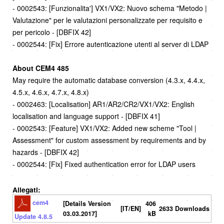
- 0002543: [Funzionalita'] VX1/VX2: Nuovo schema "Metodo |
Valutazione" per le valutazioni personalizzate per requisito e
per pericolo - [DBFIX 42]
- 0002544: [Fix] Errore autenticazione utenti al server di LDAP
About CEM4 485
May require the automatic database conversion (4.3.x, 4.4.x,
4.5.x, 4.6.x, 4.7.x, 4.8.x)
- 0002463: [Localisation] AR1/AR2/CR2/VX1/VX2: English
localisation and language support - [DBFIX 41]
- 0002543: [Feature] VX1/VX2: Added new scheme "Tool |
Assessment" for custom assessment by requirements and by
hazards - [DBFIX 42]
- 0002544: [Fix] Fixed authentication error for LDAP users
Allegati:
cem4
[Details Version
406
[IT/EN]
2633 Downloads
03.03.2017]
kB
Update 4.8.5