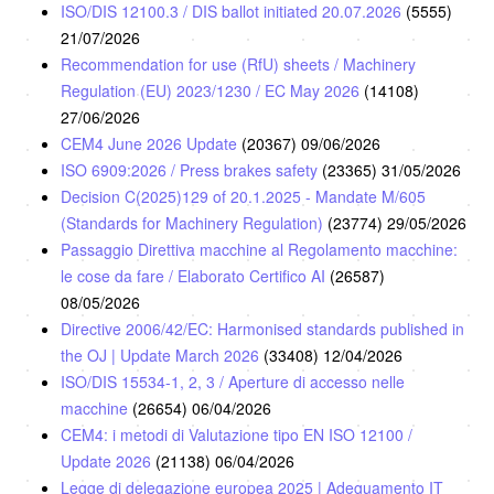
ISO/DIS 12100.3 / DIS ballot initiated 20.07.2026
(5555)
21/07/2026
Recommendation for use (RfU) sheets / Machinery
Regulation (EU) 2023/1230 / EC May 2026
(14108)
27/06/2026
CEM4 June 2026 Update
(20367)
09/06/2026
ISO 6909:2026 / Press brakes safety
(23365)
31/05/2026
Decision C(2025)129 of 20.1.2025 - Mandate M/605
(Standards for Machinery Regulation)
(23774)
29/05/2026
Passaggio Direttiva macchine al Regolamento macchine:
le cose da fare / Elaborato Certifico AI
(26587)
08/05/2026
Directive 2006/42/EC: Harmonised standards published in
the OJ | Update March 2026
(33408)
12/04/2026
ISO/DIS 15534-1, 2, 3 / Aperture di accesso nelle
macchine
(26654)
06/04/2026
CEM4: i metodi di Valutazione tipo EN ISO 12100 /
Update 2026
(21138)
06/04/2026
Legge di delegazione europea 2025 | Adeguamento IT