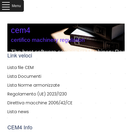
Menu
cem4
certifico machinery regulation
The best software solution for Machinery Regula
Link veloci
Lista file CEM
Lista Documenti
Lista Norme armonizzate
Regolamento (UE) 2023/1230
Direttiva macchine 2006/42/CE
Lista news
CEM4 Info