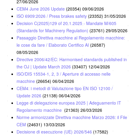
27/06/2026
CEM4 June 2026 Update
(20354)
09/06/2026
ISO 6909:2026 / Press brakes safety
(23352)
31/05/2026
Decision C(2025)129 of 20.1.2025 - Mandate M/605
(Standards for Machinery Regulation)
(23761)
29/05/2026
Passaggio Direttiva macchine al Regolamento macchine:
le cose da fare / Elaborato Certifico AI
(26587)
08/05/2026
Directive 2006/42/EC: Harmonised standards published in
the OJ | Update March 2026
(33407)
12/04/2026
ISO/DIS 15534-1, 2, 3 / Aperture di accesso nelle
macchine
(26654)
06/04/2026
CEM4: i metodi di Valutazione tipo EN ISO 12100 /
Update 2026
(21138)
06/04/2026
Legge di delegazione europea 2025 | Adeguamento IT
Regolamento macchine
(21363)
26/03/2026
Norme armonizzate Direttiva macchine Marzo 2026: il File
CEM
(24631)
13/03/2026
Decisione di esecuzione (UE) 2026/546
(17582)