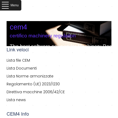
Menu
cem4
certifico machinery regulation
The best software solution for Machinery Regula
Link veloci
Lista file CEM
Lista Documenti
Lista Norme armonizzate
Regolamento (UE) 2023/1230
Direttiva macchine 2006/42/CE
Lista news
CEM4 Info