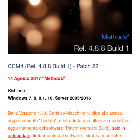
CEM4 (Rel. 4.8.8 Build 1) - Patch 22
14 Agosto 2017
"Methods"
Richiede:
Windows 7, 8, 8.1, 10, Server 2005/2016
Dalla Versione 4.7.0 Certifico Macchine 4, oltre al classico
aggiornamento "Update", è introdotta una ulteriore modalità di
aggiornamento del software "Patch" (Versioni Build),
solo in
autoupdate
direttamente dal software, mirata a modifiche