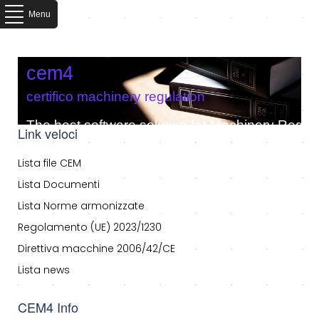
Menu
cem4
certifico machinery regulation
The best software solution for Machinery Regula
Link veloci
Lista file CEM
Lista Documenti
Lista Norme armonizzate
Regolamento (UE) 2023/1230
Direttiva macchine 2006/42/CE
Lista news
CEM4 Info