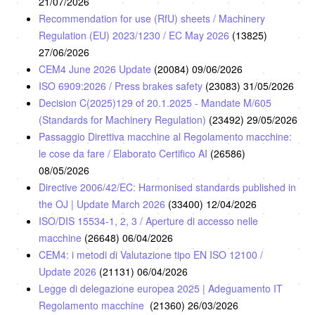
21/07/2026
Recommendation for use (RfU) sheets / Machinery
Regulation (EU) 2023/1230 / EC May 2026
(13825)
27/06/2026
CEM4 June 2026 Update
(20084)
09/06/2026
ISO 6909:2026 / Press brakes safety
(23083)
31/05/2026
Decision C(2025)129 of 20.1.2025 - Mandate M/605
(Standards for Machinery Regulation)
(23492)
29/05/2026
Passaggio Direttiva macchine al Regolamento macchine:
le cose da fare / Elaborato Certifico AI
(26586)
08/05/2026
Directive 2006/42/EC: Harmonised standards published in
the OJ | Update March 2026
(33400)
12/04/2026
ISO/DIS 15534-1, 2, 3 / Aperture di accesso nelle
macchine
(26648)
06/04/2026
CEM4: i metodi di Valutazione tipo EN ISO 12100 /
Update 2026
(21131)
06/04/2026
Legge di delegazione europea 2025 | Adeguamento IT
Regolamento macchine
(21360)
26/03/2026