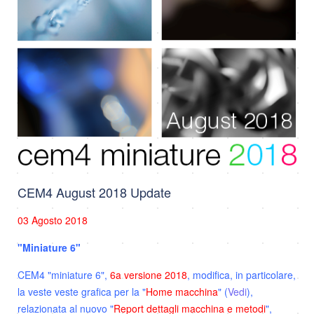
CEM4 August 2018 Update
03 Agosto 2018
"Miniature 6
"
CEM4 "miniature 6",
6a versione 2018
, modifica, in particolare,
la veste veste grafica per la "
Home macchina
" (
Vedi
),
relazionata al nuovo
"
Report dettagli macchina e metodi
",