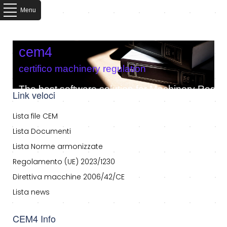
Menu
cem4
certifico machinery regulation
The best software solution for Machinery Regula
Link veloci
Lista file CEM
Lista Documenti
Lista Norme armonizzate
Regolamento (UE) 2023/1230
Direttiva macchine 2006/42/CE
Lista news
CEM4 Info