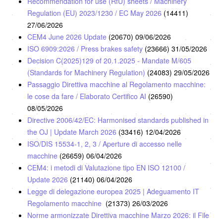
Recommendation for use (RfU) sheets / Machinery
Regulation (EU) 2023/1230 / EC May 2026
(14411)
27/06/2026
CEM4 June 2026 Update
(20670)
09/06/2026
ISO 6909:2026 / Press brakes safety
(23666)
31/05/2026
Decision C(2025)129 of 20.1.2025 - Mandate M/605
(Standards for Machinery Regulation)
(24083)
29/05/2026
Passaggio Direttiva macchine al Regolamento macchine:
le cose da fare / Elaborato Certifico AI
(26590)
08/05/2026
Directive 2006/42/EC: Harmonised standards published in
the OJ | Update March 2026
(33416)
12/04/2026
ISO/DIS 15534-1, 2, 3 / Aperture di accesso nelle
macchine
(26659)
06/04/2026
CEM4: i metodi di Valutazione tipo EN ISO 12100 /
Update 2026
(21140)
06/04/2026
Legge di delegazione europea 2025 | Adeguamento IT
Regolamento macchine
(21373)
26/03/2026
Norme armonizzate Direttiva macchine Marzo 2026: il File