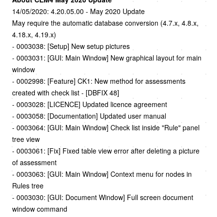
14/05/2020: 4.20.05.00 - May 2020 Update
May require the automatic database conversion (4.7.x, 4.8.x,
4.18.x, 4.19.x)
- 0003038: [Setup] New setup pictures
- 0003031: [GUI: Main Window] New graphical layout for main
window
- 0002998: [Feature] CK1: New method for assessments
created with check list - [DBFIX 48]
- 0003028: [LICENCE] Updated licence agreement
- 0003058: [Documentation] Updated user manual
- 0003064: [GUI: Main Window] Check list inside "Rule" panel
tree view
- 0003061: [Fix] Fixed table view error after deleting a picture
of assessment
- 0003063: [GUI: Main Window] Context menu for nodes in
Rules tree
- 0003030: [GUI: Document Window] Full screen document
window command