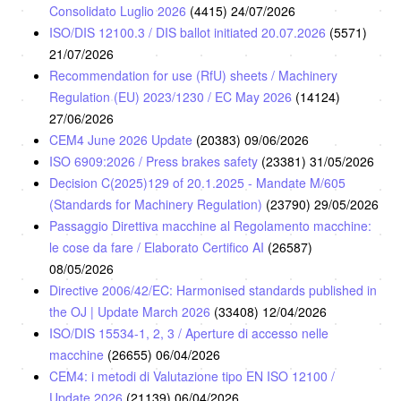
Consolidato Luglio 2026
(4415)
24/07/2026
ISO/DIS 12100.3 / DIS ballot initiated 20.07.2026
(5571)
21/07/2026
Recommendation for use (RfU) sheets / Machinery
Regulation (EU) 2023/1230 / EC May 2026
(14124)
27/06/2026
CEM4 June 2026 Update
(20383)
09/06/2026
ISO 6909:2026 / Press brakes safety
(23381)
31/05/2026
Decision C(2025)129 of 20.1.2025 - Mandate M/605
(Standards for Machinery Regulation)
(23790)
29/05/2026
Passaggio Direttiva macchine al Regolamento macchine:
le cose da fare / Elaborato Certifico AI
(26587)
08/05/2026
Directive 2006/42/EC: Harmonised standards published in
the OJ | Update March 2026
(33408)
12/04/2026
ISO/DIS 15534-1, 2, 3 / Aperture di accesso nelle
macchine
(26655)
06/04/2026
CEM4: i metodi di Valutazione tipo EN ISO 12100 /
Update 2026
(21139)
06/04/2026