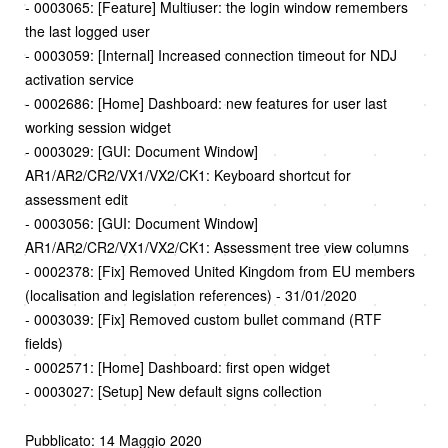
- 0003065: [Feature] Multiuser: the login window remembers
the last logged user
- 0003059: [Internal] Increased connection timeout for NDJ
activation service
- 0002686: [Home] Dashboard: new features for user last
working session widget
- 0003029: [GUI: Document Window]
AR1/AR2/CR2/VX1/VX2/CK1: Keyboard shortcut for
assessment edit
- 0003056: [GUI: Document Window]
AR1/AR2/CR2/VX1/VX2/CK1: Assessment tree view columns
- 0002378: [Fix] Removed United Kingdom from EU members
(localisation and legislation references) - 31/01/2020
- 0003039: [Fix] Removed custom bullet command (RTF
fields)
- 0002571: [Home] Dashboard: first open widget
- 0003027: [Setup] New default signs collection
Pubblicato: 14 Maggio 2020