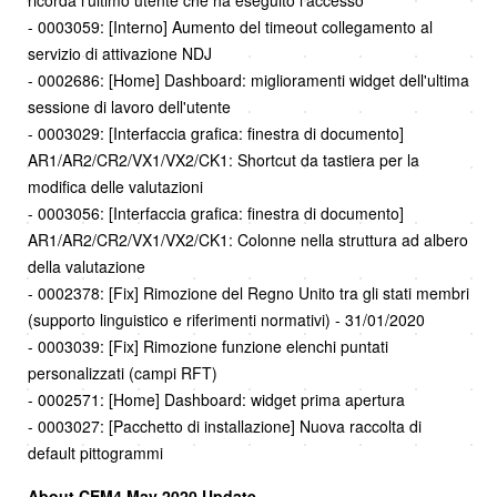
ricorda l'ultimo utente che ha eseguito l'accesso
- 0003059: [Interno] Aumento del timeout collegamento al
servizio di attivazione NDJ
- 0002686: [Home] Dashboard: miglioramenti widget dell'ultima
sessione di lavoro dell'utente
- 0003029: [Interfaccia grafica: finestra di documento]
AR1/AR2/CR2/VX1/VX2/CK1: Shortcut da tastiera per la
modifica delle valutazioni
- 0003056: [Interfaccia grafica: finestra di documento]
AR1/AR2/CR2/VX1/VX2/CK1: Colonne nella struttura ad albero
della valutazione
- 0002378: [Fix] Rimozione del Regno Unito tra gli stati membri
(supporto linguistico e riferimenti normativi) - 31/01/2020
- 0003039: [Fix] Rimozione funzione elenchi puntati
personalizzati (campi RFT)
- 0002571: [Home] Dashboard: widget prima apertura
- 0003027: [Pacchetto di installazione] Nuova raccolta di
default pittogrammi
About CEM4 May 2020 Update