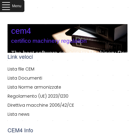
Menu
cem4
certifico machinery regulation
The best software solution for Machinery Regula
Link veloci
Lista file CEM
Lista Documenti
Lista Norme armonizzate
Regolamento (UE) 2023/1230
Direttiva macchine 2006/42/CE
Lista news
CEM4 Info