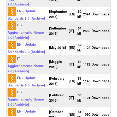
2017]
kB
9.0 [Archivio]
EN - Update
[September
52
[EN]
2594 Downloads
2016]
kB
Standards 8.0 [Archive]
IT -
[Settembre
54
[IT]
2650 Downloads
Aggiornamento Norme
2016]
kB
8.0 [Archivio]
EN - Update
52
[May 2016]
[EN]
1124 Downloads
kB
Standards 7.0 [Archive]
IT -
[Maggio
54
[IT]
1172 Downloads
Aggiornamento Norme
2016]
kB
7.0 [Archivio]
EN - Update
[February
51
[EN]
1146 Downloads
2016]
kB
Standards 6.0 [Archive]
IT -
[Febbraio
53
[IT]
1101 Downloads
Aggiornamento Norme
2016]
kB
6.0 [Archivio]
EN - Update
[October
51
[EN]
1090 Downloads