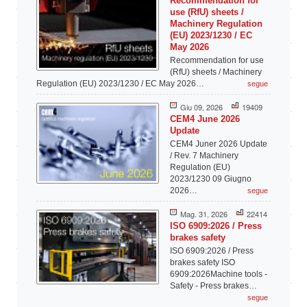
Recommendation for
use (RfU) sheets /
Machinery Regulation
(EU) 2023/1230 / EC
May 2026
Recommendation for use
(RfU) sheets / Machinery
Regulation (EU) 2023/1230 / EC May 2026…
segue
Giu 09, 2026
19409
CEM4 June 2026
Update
CEM4 Juner 2026 Update
/ Rev. 7 Machinery
Regulation (EU)
2023/1230 09 Giugno
2026…
segue
Mag. 31, 2026
22414
ISO 6909:2026 / Press
brakes safety
ISO 6909:2026 / Press
brakes safety ISO
6909:2026Machine tools -
Safety - Press brakes…
segue