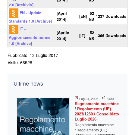
2014 ]
kB
2.0 [Archivio]
EN - Update
[April
52
[EN]
1237 Downloads
2014]
kB
Standards 1.0 [Archive]
IT -
[Aprile
52
[IT]
1366 Downloads
Aggiornamento norme
2014]
kB
1.0 [Archive]
Pubblicato: 13 Luglio 2017
Visite: 66528
Ultime news
Lug 24, 2026
3434
Regolamento macchine
/ Regolamento (UE)
2023/1230 / Consolidato
Luglio 2026
Regolamento macchine
/ Regolamento (UE)