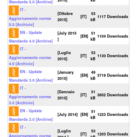
2015]
kB
Standards 5.0 [Archive]
IT -
[Ottobre
53
[IT]
1117 Downloads
Aggiornamento norme
2015]
kB
5.0 [Archivio]
EN - Update
[July 2015
51
[EN]
1104 Downloads
]
kB
Standards 4.0 [Archive]
IT -
[Luglio
53
[IT]
1130 Downloads
Aggiornamento norme
2015]
kB
4.0 [Archivio]
EN - Update
[January
49
[EN]
3719 Downloads
2015]
kB
Standards 3.0 [Archive]
IT -
[Gennaio
51
[IT]
3852 Downloads
Aggiornamento norme
2015]
kB
3.0 [Archivio]
EN - Update
51
[July 2014]
[EN]
1223 Downloads
kB
Standards 2.0 [Archive]
IT -
[Luglio
53
[IT]
1203 Downloads
Aggiornamento norme