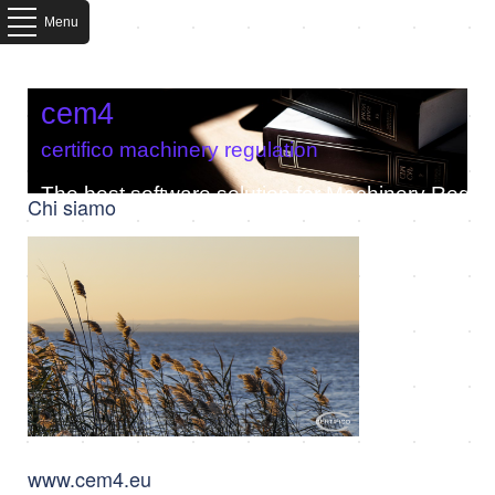
Menu
cem4
certifico machinery regulation
The best software solution for Machinery Regula
Chi siamo
www.cem4.eu