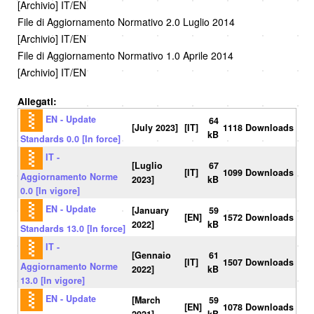
[Archivio] IT/EN
File di Aggiornamento Normativo 2.0 Luglio 2014
[Archivio] IT/EN
File di Aggiornamento Normativo 1.0 Aprile 2014
[Archivio] IT/EN
Allegati:
EN - Update
64
[July 2023]
[IT]
1118 Downloads
kB
Standards 0.0 [In force]
IT -
[Luglio
67
[IT]
1099 Downloads
Aggiornamento Norme
2023]
kB
0.0 [In vigore]
EN - Update
[January
59
[EN]
1572 Downloads
2022]
kB
Standards 13.0 [In force]
IT -
[Gennaio
61
[IT]
1507 Downloads
Aggiornamento Norme
2022]
kB
13.0 [In vigore]
EN - Update
[March
59
[EN]
1078 Downloads