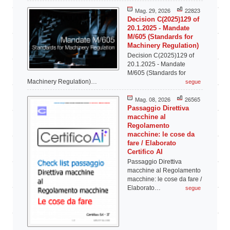
Mag. 29, 2026
22823
Decision C(2025)129 of
20.1.2025 - Mandate
M/605 (Standards for
Machinery Regulation)
Decision C(2025)129 of
20.1.2025 - Mandate
M/605 (Standards for
Machinery Regulation)…
segue
Mag. 08, 2026
26565
Passaggio Direttiva
macchine al
Regolamento
macchine: le cose da
fare / Elaborato
Certifico AI
Passaggio Direttiva
macchine al Regolamento
macchine: le cose da fare /
Elaborato…
segue