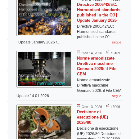
Directive 2006/42/EC:
Harmonised standards
published in the OJ |
Update January 2026
Directive 2006/42/EC:
Harmonised standards
published in the OJ
| Update January 2026 /…
segue
Gen 14, 2026
16169
Norme armonizzate
Direttiva macchine
Gennaio 2026: il File
CEM
Norme armonizzate
Direttiva macchine
Gennaio 2026: il File CEM
Update 14.01.2026…
segue
Gen 13, 2026
15006
Decisione di
esecuzione (UE)
2026/80
Decisione di esecuzione
(UE) 2026/80 Decisione di