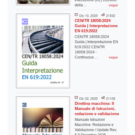
esecuzione (UE) 2026/80
della…
segue
Dic 10, 2025
21532
CEN/TR 18058:2024
Guida | Interpretazione
EN 619:2022
CEN/TR 18058:2024
Guida | Interpretazione EN
619:2022 CEN/TR
18058:2024 -
Continuous…
segue
Dic 02, 2025
21108
Direttiva macchine: Il
Manuale di Istruzioni,
redazione e validazione
Manuale Istruzioni
Macchine: Redazione e
Validazione / Update Rev.
5.0 Dicembre 2025…