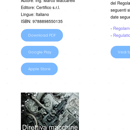
Autore: Ing. Marco Maccarelli
del Regolam
Editore: Certifico s.r.l.
seguenti s
Lingue: Italiano
date segue
ISBN: 9788898550135
-
Regolam
-
Regulati
Download PDF
Google Play
Vedi tu
Apple Store