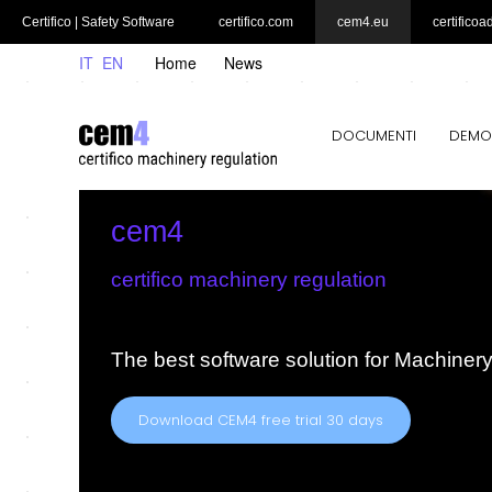
Certifico | Safety Software
certifico.com
cem4.eu
certificoa
IT
EN
Home
News
DOCUMENTI
DEMO
cem4
certifico machinery regulation
The best software solution for Machiner
Download CEM4 free trial 30 days