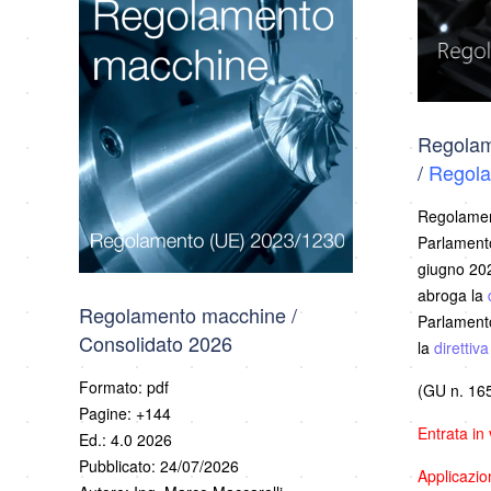
Regolam
/
Regola
Regolamen
Parlamento
giugno 202
abroga la
Regolamento macchine /
Parlamento
Consolidato 2026
la
direttiv
Formato: pdf
(GU n. 165
Pagine: +144
Entrata in
Ed.: 4.0 2026
Pubblicato: 24/07/2026
Applicazi