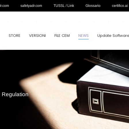
dr.com
safetyadr.com
TUSSL / Link
Glossario
certifico.ai
STORE
VERSIONI
FILE CEM
NEWS
Update Softwar
y Regulation