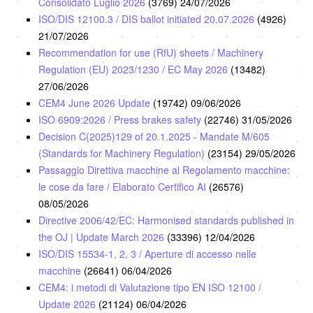
Consolidato Luglio 2026
(3769)
24/07/2026
ISO/DIS 12100.3 / DIS ballot initiated 20.07.2026
(4926)
21/07/2026
Recommendation for use (RfU) sheets / Machinery
Regulation (EU) 2023/1230 / EC May 2026
(13482)
27/06/2026
CEM4 June 2026 Update
(19742)
09/06/2026
ISO 6909:2026 / Press brakes safety
(22746)
31/05/2026
Decision C(2025)129 of 20.1.2025 - Mandate M/605
(Standards for Machinery Regulation)
(23154)
29/05/2026
Passaggio Direttiva macchine al Regolamento macchine:
le cose da fare / Elaborato Certifico AI
(26576)
08/05/2026
Directive 2006/42/EC: Harmonised standards published in
the OJ | Update March 2026
(33396)
12/04/2026
ISO/DIS 15534-1, 2, 3 / Aperture di accesso nelle
macchine
(26641)
06/04/2026
CEM4: i metodi di Valutazione tipo EN ISO 12100 /
Update 2026
(21124)
06/04/2026