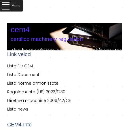
Menu
cem4
certifico machinery regulation
The best software solution for Machinery Regula
Link veloci
Lista file CEM
Lista Documenti
Lista Norme armonizzate
Regolamento (UE) 2023/1230
Direttiva macchine 2006/42/CE
Lista news
CEM4 Info