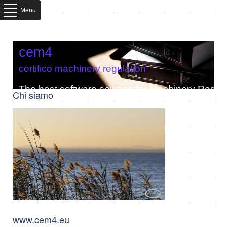
Menu
cem4
certifico machinery regulation
The best software solution for Machinery Regula
Chi siamo
www.cem4.eu