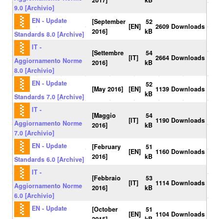
2017]
kB
9.0 [Archivio]
EN - Update
[September
52
[EN]
2609 Downloads
2016]
kB
Standards 8.0 [Archive]
IT -
[Settembre
54
[IT]
2664 Downloads
Aggiornamento Norme
2016]
kB
8.0 [Archivio]
EN - Update
52
[May 2016]
[EN]
1139 Downloads
kB
Standards 7.0 [Archive]
IT -
[Maggio
54
[IT]
1190 Downloads
Aggiornamento Norme
2016]
kB
7.0 [Archivio]
EN - Update
[February
51
[EN]
1160 Downloads
2016]
kB
Standards 6.0 [Archive]
IT -
[Febbraio
53
[IT]
1114 Downloads
Aggiornamento Norme
2016]
kB
6.0 [Archivio]
EN - Update
[October
51
[EN]
1104 Downloads