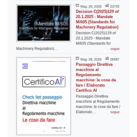
Mag. 29, 2026
23735
Decision C(2025)129 of
20.1.2025 - Mandate
M/605 (Standards for
Machinery Regulation)
Decision C(2025)129 of
20.1.2025 - Mandate
M/605 (Standards for
Machinery Regulation)…
segue
Mag. 08, 2026
26587
Passaggio Direttiva
macchine al
Regolamento
macchine: le cose da
fare / Elaborato
Certifico AI
Passaggio Direttiva
macchine al Regolamento
macchine: le cose da fare /
Elaborato…
segue