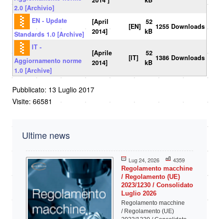
2014 ]
kB
2.0 [Archivio]
EN - Update
[April
52
[EN]
1255 Downloads
2014]
kB
Standards 1.0 [Archive]
IT -
[Aprile
52
[IT]
1386 Downloads
Aggiornamento norme
2014]
kB
1.0 [Archive]
Pubblicato: 13 Luglio 2017
Visite: 66581
Ultime news
Lug 24, 2026
4359
Regolamento macchine
/ Regolamento (UE)
2023/1230 / Consolidato
Luglio 2026
Regolamento macchine
/ Regolamento (UE)