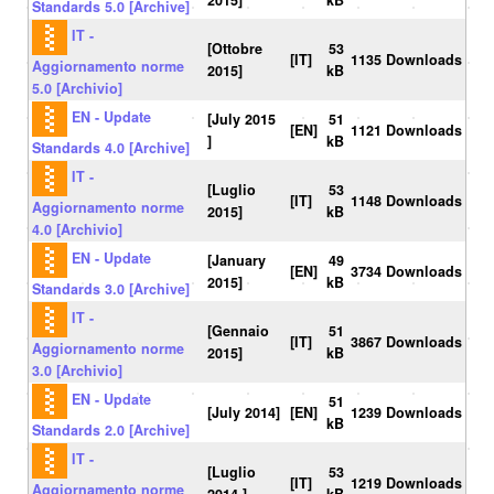
2015]
kB
Standards 5.0 [Archive]
IT -
[Ottobre
53
[IT]
1135 Downloads
Aggiornamento norme
2015]
kB
5.0 [Archivio]
EN - Update
[July 2015
51
[EN]
1121 Downloads
]
kB
Standards 4.0 [Archive]
IT -
[Luglio
53
[IT]
1148 Downloads
Aggiornamento norme
2015]
kB
4.0 [Archivio]
EN - Update
[January
49
[EN]
3734 Downloads
2015]
kB
Standards 3.0 [Archive]
IT -
[Gennaio
51
[IT]
3867 Downloads
Aggiornamento norme
2015]
kB
3.0 [Archivio]
EN - Update
51
[July 2014]
[EN]
1239 Downloads
kB
Standards 2.0 [Archive]
IT -
[Luglio
53
[IT]
1219 Downloads
Aggiornamento norme