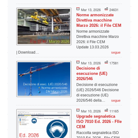
Mar 13, 2026
24631
Norme armonizzate
Direttiva macchine
Marzo 2026: il File CEM
Norme armonizzate
Direttiva macchine Marzo
2026: il File CEM
Update 13.03.2026
| Download…
segue
Mar 13, 2026
17581
Decisione di
esecuzione (UE)
2026/546
Decisione di esecuzione
(UE) 2026/546 Decisione
di esecuzione (UE)
2026/546 della…
segue
Mar 10, 2026
11165
Upgrade segnaletica
ISO 7010 Ed. 2026 - FIle
CEM
Raccolta segnaletica ISO
7010 Ed. 2026 - File CEM