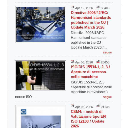
Apr 12, 2026
33403
Directive 2006/42/EC:
Harmonised standards
published in the OJ |
Update March 2026
Directive 2006/42/EC:
Harmonised standards
published in the OJ |
Update March 2026 /…
segue
Apr 06, 2026
26653
ISO/DIS 15534-1, 2, 3 /
Aperture di accesso
nelle macchine
ISO/DIS 15534-1, 2, 3
/ Aperture di accesso nelle
macchine In revisione 3
norme ISO…
segue
Apr 06, 2026
21138
CEM4: i metodi di
Valutazione tipo EN
ISO 12100 / Update
2026