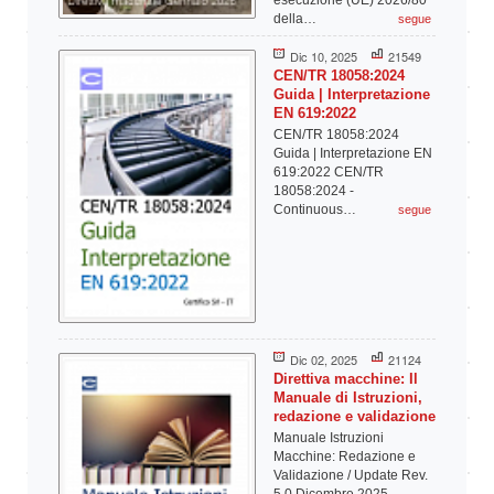
esecuzione (UE) 2026/80
della…
segue
Dic 10, 2025
21549
CEN/TR 18058:2024
Guida | Interpretazione
EN 619:2022
CEN/TR 18058:2024
Guida | Interpretazione EN
619:2022 CEN/TR
18058:2024 -
Continuous…
segue
Dic 02, 2025
21124
Direttiva macchine: Il
Manuale di Istruzioni,
redazione e validazione
Manuale Istruzioni
Macchine: Redazione e
Validazione / Update Rev.
5.0 Dicembre 2025…