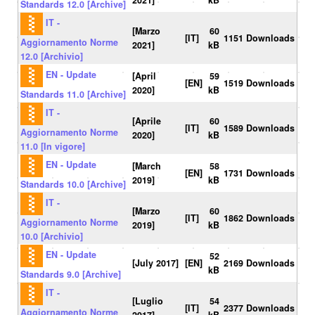
2021]
kB
Standards 12.0 [Archive]
IT -
[Marzo
60
[IT]
1151 Downloads
Aggiornamento Norme
2021]
kB
12.0 [Archivio]
EN - Update
[April
59
[EN]
1519 Downloads
2020]
kB
Standards 11.0 [Archive]
IT -
[Aprile
60
[IT]
1589 Downloads
Aggiornamento Norme
2020]
kB
11.0 [In vigore]
EN - Update
[March
58
[EN]
1731 Downloads
2019]
kB
Standards 10.0 [Archive]
IT -
[Marzo
60
[IT]
1862 Downloads
Aggiornamento Norme
2019]
kB
10.0 [Archivio]
EN - Update
52
[July 2017]
[EN]
2169 Downloads
kB
Standards 9.0 [Archive]
IT -
[Luglio
54
[IT]
2377 Downloads
Aggiornamento Norme