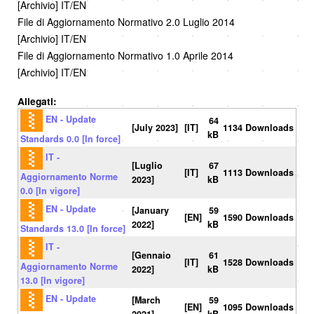
[Archivio] IT/EN
File di Aggiornamento Normativo 2.0 Luglio 2014
[Archivio] IT/EN
File di Aggiornamento Normativo 1.0 Aprile 2014
[Archivio] IT/EN
Allegati:
EN - Update
64
[July 2023]
[IT]
1134 Downloads
kB
Standards 0.0 [In force]
IT -
[Luglio
67
[IT]
1113 Downloads
Aggiornamento Norme
2023]
kB
0.0 [In vigore]
EN - Update
[January
59
[EN]
1590 Downloads
2022]
kB
Standards 13.0 [In force]
IT -
[Gennaio
61
[IT]
1528 Downloads
Aggiornamento Norme
2022]
kB
13.0 [In vigore]
EN - Update
[March
59
[EN]
1095 Downloads