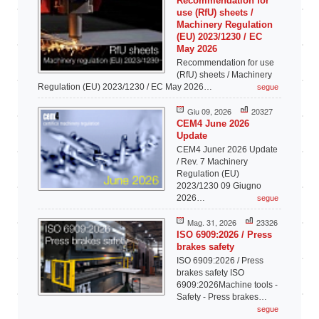
Recommendation for
use (RfU) sheets /
Machinery Regulation
(EU) 2023/1230 / EC
May 2026
Recommendation for use
(RfU) sheets / Machinery
Regulation (EU) 2023/1230 / EC May 2026…
segue
Giu 09, 2026
20327
CEM4 June 2026
Update
CEM4 Juner 2026 Update
/ Rev. 7 Machinery
Regulation (EU)
2023/1230 09 Giugno
2026…
segue
Mag. 31, 2026
23326
ISO 6909:2026 / Press
brakes safety
ISO 6909:2026 / Press
brakes safety ISO
6909:2026Machine tools -
Safety - Press brakes…
segue