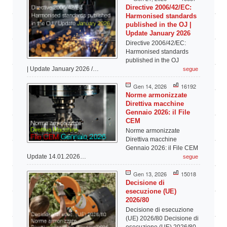
Directive 2006/42/EC:
Harmonised standards
published in the OJ |
Update January 2026
Directive 2006/42/EC:
Harmonised standards
published in the OJ
| Update January 2026 /…
segue
Gen 14, 2026
16192
Norme armonizzate
Direttiva macchine
Gennaio 2026: il File
CEM
Norme armonizzate
Direttiva macchine
Gennaio 2026: il File CEM
Update 14.01.2026…
segue
Gen 13, 2026
15018
Decisione di
esecuzione (UE)
2026/80
Decisione di esecuzione
(UE) 2026/80 Decisione di